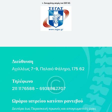
τ
.
Σ
υ
ν
ε
ρ
γ
ά
τ
η
ς
ι
α
τ
ρ
ό
ς
τ
ο
υ
Σ
Ε
Γ
Α
Σ
Διεύθυνση
Αχιλλέως 7-9, Παλαιό Φάληρο, 175 62
Τηλέφωνο
211 1176588 – 6938887707
Ωράριο ιατρείου κατόπιν ραντεβού
Δευτέρα έως Παρασκευή πρωινές και απογευματινές ώρες