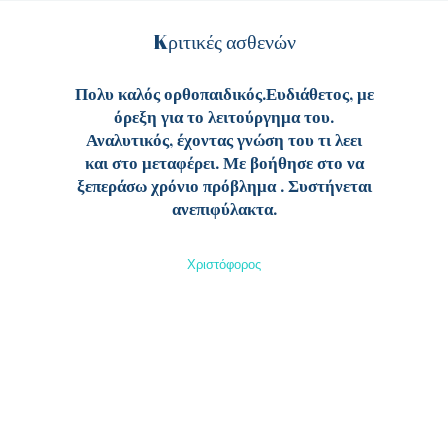
Kριτικές ασθενών
ξαίρετος
Πολυ καλός ορθοπαιδικός.Ευδιάθετος, με
Εξαιρετικ
κός, πολύ
όρεξη για το λειτούργημα του.
με θε
μένου,
Αναλυτικός, έχοντας γνώση του τι λεει
εξειδίκευ
ς του τις
και στο μεταφέρει. Με βοήθησε στο να
είναι
οσέγγιση!
ξεπεράσω χρόνιο πρόβλημα . Συστήνεται
ση για τις
ανεπιφύλακτα.
αυτό
λαστική
Χριστόφορος
ποιεί και
τωσης
είμαι
ς και
 θα τον
αι για
ωσε τις
τιμετωπίσω