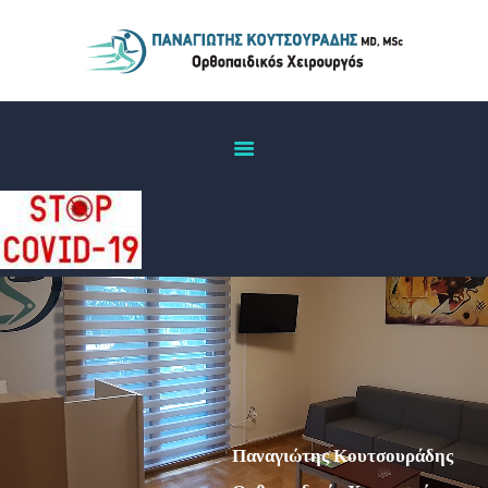
ΑΡΧΙΚΉ
ΒΙΟΓΡΑΦΙΚΌ
ΠΑΘΉΣΕΙΣ
ΙΑΤΡΕΊΟ
ΕΠΙΚΟΙΝΩΝΊΑ
Π
α
ν
α
γ
ι
ώ
τ
η
ς
Κ
ο
υ
τ
σ
ο
υ
ρ
ά
δ
η
ς